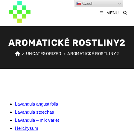
Czech
MENU
AROMATICKÉ ROSTLINY2
>
UNCATEGORIZED
>
AROMATICKÉ ROSTLINY2
Lavandula angustifolia
Lavandula stoechas
Lavandula – mix variet
Helichysum