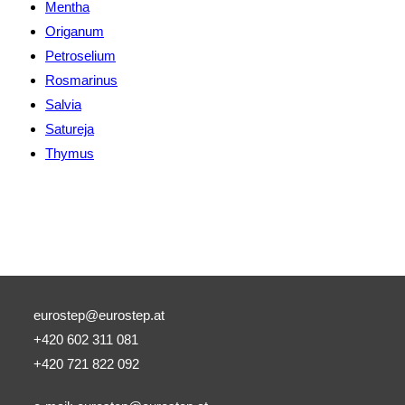
Mentha
Origanum
Petroselium
Rosmarinus
Salvia
Satureja
Thymus
eurostep@eurostep.at
+420 602 311 081
+420 721 822 092