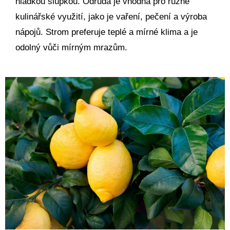
hladkou slupkou. Odrůda je vhodná pro různé
kulinářské využití, jako je vaření, pečení a výroba
nápojů. Strom preferuje teplé a mírné klima a je
odolný vůči mírným mrazům.