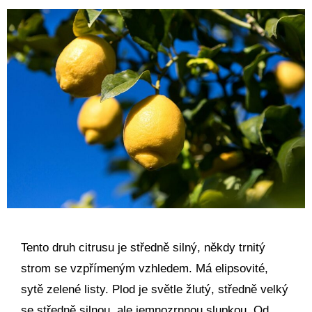
Tento druh citrusu je středně silný, někdy trnitý
strom se vzpřímeným vzhledem. Má elipsovité,
sytě zelené listy. Plod je světle žlutý, středně velký
se středně silnou, ale jemnozrnnou slupkou. Od