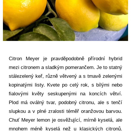
Citron Meyer je pravděpodobně přírodní hybrid
mezi citronem a sladkým pomerančem. Je to statný
stálezelený keř, různě větvený a s tmavě zelenými
kopinatými listy. Kvete po celý rok, s bílými nebo
fialovými květy seskupenými na koncích větví.
Plod má oválný tvar, podobný citronu, ale s tenčí
slupkou a v plné zralosti téměř oranžovou barvou.
Chuť Meyer lemon je osvěžující, mírně kyselá, ale
mnohem méně kyselá než u klasických citronů.