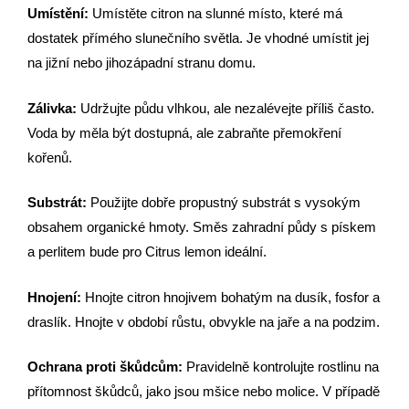
Umístění:
Umístěte citron na slunné místo, které má
dostatek přímého slunečního světla. Je vhodné umístit jej
na jižní nebo jihozápadní stranu domu.
Zálivka:
Udržujte půdu vlhkou, ale nezalévejte příliš často.
Voda by měla být dostupná, ale zabraňte přemokření
kořenů.
Substrát:
Použijte dobře propustný substrát s vysokým
obsahem organické hmoty. Směs zahradní půdy s pískem
a perlitem bude pro Citrus lemon ideální.
Hnojení:
Hnojte citron hnojivem bohatým na dusík, fosfor a
draslík. Hnojte v období růstu, obvykle na jaře a na podzim.
Ochrana proti škůdcům:
Pravidelně kontrolujte rostlinu na
přítomnost škůdců, jako jsou mšice nebo molice. V případě