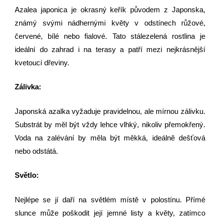
Azalea japonica je okrasný keřík původem z Japonska,
známý svými nádhernými květy v odstínech růžové,
červené, bílé nebo fialové. Tato stálezelená rostlina je
ideální do zahrad i na terasy a patří mezi nejkrásnější
kvetoucí dřeviny.
Zálivka:
Japonská azalka vyžaduje pravidelnou, ale mírnou zálivku.
Substrát by měl být vždy lehce vlhký, nikoliv přemokřený.
Voda na zalévání by měla být měkká, ideálně dešťová
nebo odstátá.
Světlo:
Nejlépe se jí daří na světlém místě v polostínu. Přímé
slunce může poškodit její jemné listy a květy, zatímco