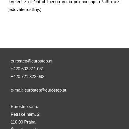
kvetení z ní činí oblíbenou volbu pro bonsaje. (Patří mezi
jedovaté rostliny.)
eurostep@eurostep.at
+420 602 311 081
+420 721 822 092
e-mail:
eurostep@eurostep.at
Eurostep s.r.o.
Petrské nám. 2
110 00 Praha