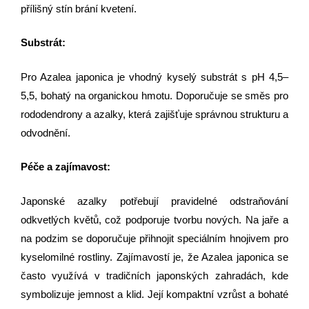
přílišný stín brání kvetení.
Substrát:
Pro Azalea japonica je vhodný kyselý substrát s pH 4,5–
5,5, bohatý na organickou hmotu. Doporučuje se směs pro
rododendrony a azalky, která zajišťuje správnou strukturu a
odvodnění.
Péče a zajímavost:
Japonské azalky potřebují pravidelné odstraňování
odkvetlých květů, což podporuje tvorbu nových. Na jaře a
na podzim se doporučuje přihnojit speciálním hnojivem pro
kyselomilné rostliny. Zajímavostí je, že Azalea japonica se
často využívá v tradičních japonských zahradách, kde
symbolizuje jemnost a klid. Její kompaktní vzrůst a bohaté