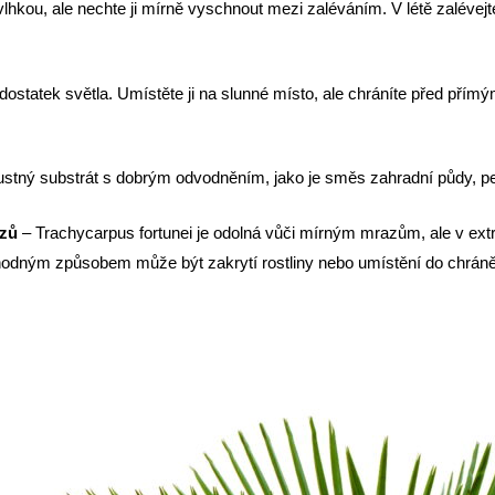
lhkou, ale nechte ji mírně vyschnout mezi zaléváním. V létě zalévejt
e dostatek světla. Umístěte ji na slunné místo, ale chráníte před př
ustný substrát s dobrým odvodněním, jako je směs zahradní půdy, perl
azů
– Trachycarpus fortunei je odolná vůči mírným mrazům, ale v ex
odným způsobem může být zakrytí rostliny nebo umístění do chráněn