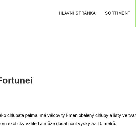
HLAVNÍ STRÁNKA
SORTIMENT
Fortunei
ko chlupatá palma, má válcovitý kmen obalený chlupy a listy ve tvaru 
toru exotický vzhled a může dosáhnout výšky až 10 metrů.