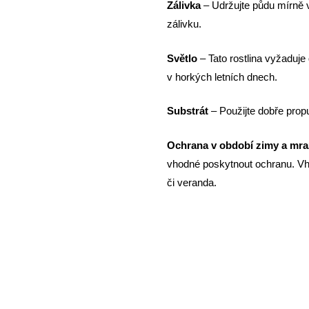
Zálivka
–
Udržujte půdu mírně v
zálivku.
Světlo
– Tato rostlina vyžaduj
v horkých letních dnech.
Substrát
– Použijte dobře prop
Ochrana v období zimy a mr
vhodné poskytnout ochranu. Vh
či veranda.