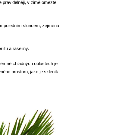
e pravidelněji, v zimě omezte
ímým poledním sluncem, zejména
itu a rašeliny.
trémně chladných oblastech je
ého prostoru, jako je skleník