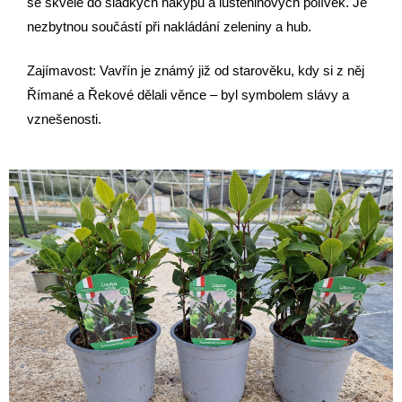
se skvěle do sladkých nákypů a luštěninových polívek. Je
nezbytnou součástí při nakládání zeleniny a hub.
Zajímavost: Vavřín je známý již od starověku, kdy si z něj
Římané a Řekové dělali věnce – byl symbolem slávy a
vznešenosti.