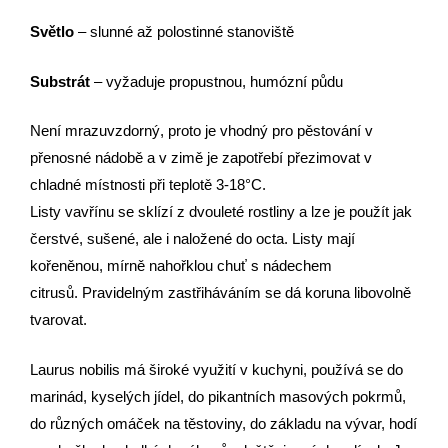
Světlo
– slunné až polostinné stanoviště
Substrát
– vyžaduje propustnou, humózní půdu
Není mrazuvzdorný, proto je vhodný pro pěstování v
přenosné nádobě a v zimě je zapotřebí přezimovat v
chladné místnosti při teplotě 3-18°C.
Listy vavřínu se sklízí z dvouleté rostliny a lze je použít jak
čerstvé, sušené, ale i naložené do octa. Listy mají
kořeněnou, mírně nahořklou chuť s nádechem
citrusů.
Pravidelným zastřiháváním se dá koruna libovolně
tvarovat.
Laurus nobilis má široké využití v kuchyni, používá se do
marinád, kyselých jídel, do pikantních masových pokrmů,
do různých omáček na těstoviny, do základu na vývar, hodí