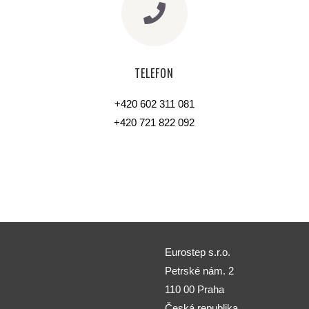
TELEFON
+420 602 311 081
+420 721 822 092
Eurostep s.r.o.
Petrské nám. 2
110 00 Praha
Česká republika