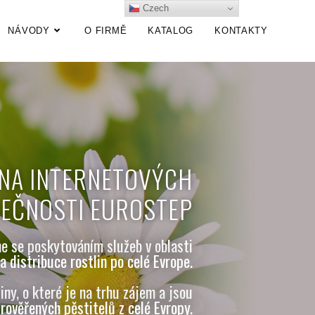
Czech
NÁVODY
O FIRMĚ
KATALOG
KONTAKTY
 NA INTERNETOVÝCH
EČNOSTI EUROSTEP
 se poskytováním služeb v oblasti
a distribuce rostlin po celé Evrope.
liny, o které je na trhu zájem a jsou
rověřených pěstitelů z celé Evropy.