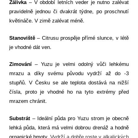
Zálivka
–
V období letních veder je nutno zalévat
pravidelně jednou či dvakrát týdne, po proschnutí
květináče. V zimě zalévat méně.
Stanoviště
– Citrusu prospěje přímé slunce, v létě
je vhodné dát ven.
Zimování
– Yuzu je velmi odolný vůči lehkému
mrazu a díky svému původu vydrží až do -3
stupňů. V Česku se ale teplota dostává na nižší
čísla, proto je vhodné ho na tyto extrémy před
mrazem chránit.
Substrát
– Ideální půda pro Yuzu strom je obecně
lehká půda, která má velmi dobrou drenáž a hodně
organické hmoty.
Vydrží a dobře roste v alkalických