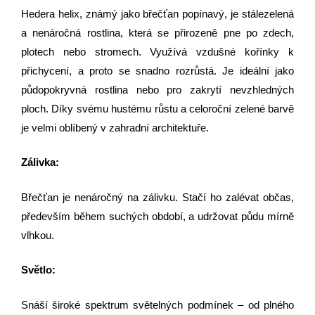
Hedera helix, známý jako břečťan popínavý, je stálezelená
a nenáročná rostlina, která se přirozeně pne po zdech,
plotech nebo stromech. Využívá vzdušné kořínky k
přichycení, a proto se snadno rozrůstá. Je ideální jako
půdopokryvná rostlina nebo pro zakrytí nevzhledných
ploch. Díky svému hustému růstu a celoroční zelené barvě
je velmi oblíbený v zahradní architektuře.
Zálivka:
Břečťan je nenáročný na zálivku. Stačí ho zalévat občas,
především během suchých období, a udržovat půdu mírně
vlhkou.
Světlo:
Snáší široké spektrum světelných podmínek – od plného