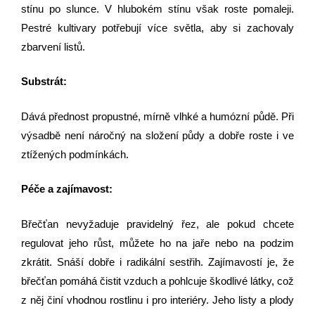
stínu po slunce. V hlubokém stínu však roste pomaleji.
Pestré kultivary potřebují více světla, aby si zachovaly
zbarvení listů.
Substrát:
Dává přednost propustné, mírně vlhké a humózní půdě. Při
výsadbě není náročný na složení půdy a dobře roste i ve
ztížených podmínkách.
Péče a zajímavost:
Břečťan nevyžaduje pravidelný řez, ale pokud chcete
regulovat jeho růst, můžete ho na jaře nebo na podzim
zkrátit. Snáší dobře i radikální sestřih. Zajímavostí je, že
břečťan pomáhá čistit vzduch a pohlcuje škodlivé látky, což
z něj činí vhodnou rostlinu i pro interiéry. Jeho listy a plody