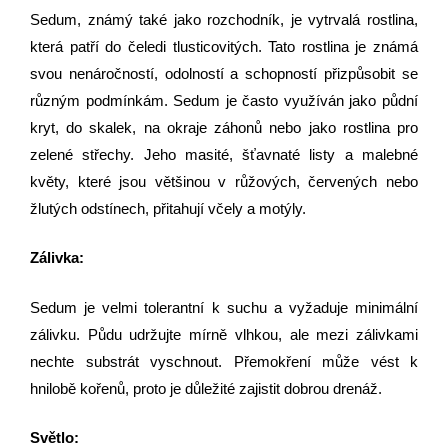
Sedum, známý také jako rozchodník, je vytrvalá rostlina,
která patří do čeledi tlusticovitých. Tato rostlina je známá
svou nenáročností, odolností a schopností přizpůsobit se
různým podmínkám. Sedum je často využíván jako půdní
kryt, do skalek, na okraje záhonů nebo jako rostlina pro
zelené střechy. Jeho masité, šťavnaté listy a malebné
květy, které jsou většinou v růžových, červených nebo
žlutých odstínech, přitahují včely a motýly.
Zálivka:
Sedum je velmi tolerantní k suchu a vyžaduje minimální
zálivku. Půdu udržujte mírně vlhkou, ale mezi zálivkami
nechte substrát vyschnout. Přemokření může vést k
hnilobě kořenů, proto je důležité zajistit dobrou drenáž.
Světlo: