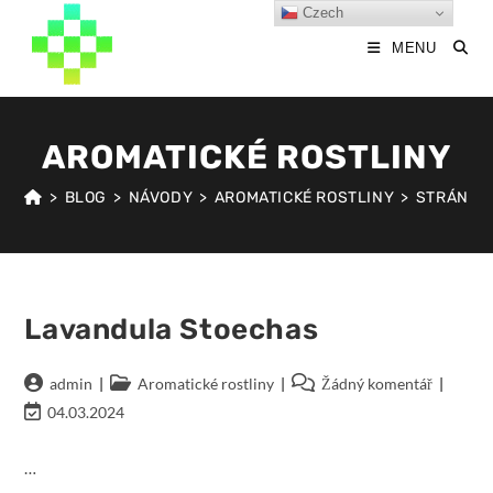
Přejít
Czech
k
MENU
obsahu
AROMATICKÉ ROSTLINY
>
BLOG
>
NÁVODY
>
AROMATICKÉ ROSTLINY
>
STRÁNKA 
Lavandula Stoechas
Autor
Rubriky
Komentáře
admin
Aromatické rostliny
Žádný komentář
příspěvku
příspěvku
k
Poslední
04.03.2024
příspěvku
změna
příspěvku:
…