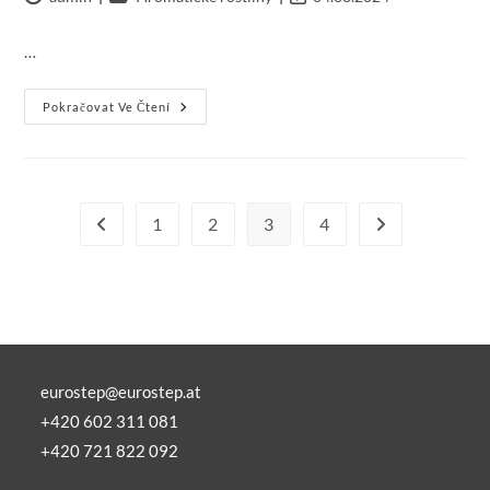
příspěvku
příspěvku
změna
příspěvku:
…
Lavandula
Pokračovat Ve Čtení
Angustifolia
1
2
3
4
Jít na předchozí stránku
Jít na další strán
eurostep@eurostep.at
+420 602 311 081
+420 721 822 092