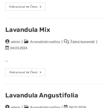
Lavandula
Pokračovat Ve Čtení
Stoechas
Lavandula Mix
Autor
Rubriky
Komentáře
admin
Aromatické rostliny
Žádný komentář
příspěvku
příspěvku
k
Poslední
04.03.2024
příspěvku
změna
příspěvku:
…
Lavandula
Pokračovat Ve Čtení
Mix
Lavandula Angustifolia
Autor
Rubriky
Poslední
admin
Aromatické rostliny
04.03.2024